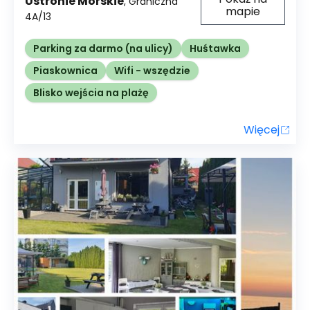
Ustronie Morskie
,
Graniczna
mapie
4A/13
Parking za darmo (na ulicy)
Huśtawka
Piaskownica
Wifi - wszędzie
Blisko wejścia na plażę
Więcej