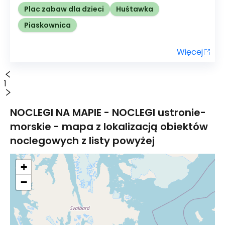
Plac zabaw dla dzieci
Huśtawka
Piaskownica
Więcej
1
NOCLEGI NA MAPIE - NOCLEGI
ustronie-
morskie
- mapa z lokalizacją obiektów
noclegowych z listy powyżej
+
−