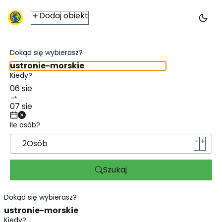
Noclegi ustronie-morskie - ic2travel.pl
Dodaj obiekt
Dokąd się wybierasz?
Kiedy?
Ile osób?
-
+
2
Osób
Szukaj
Dokąd się wybierasz?
Kiedy?