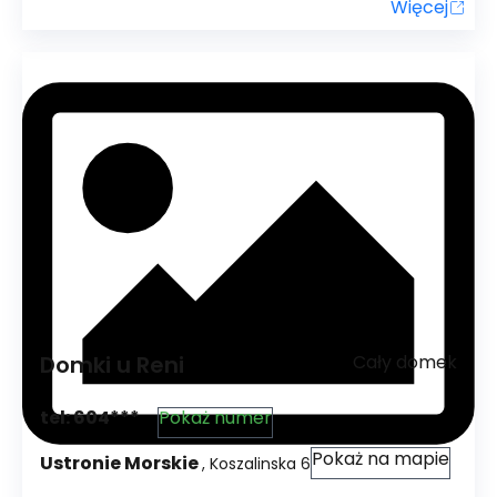
Więcej
Domki u Reni
Cały domek
tel:
604***
Pokaż numer
Pokaż na mapie
Ustronie Morskie
,
Koszalinska
6