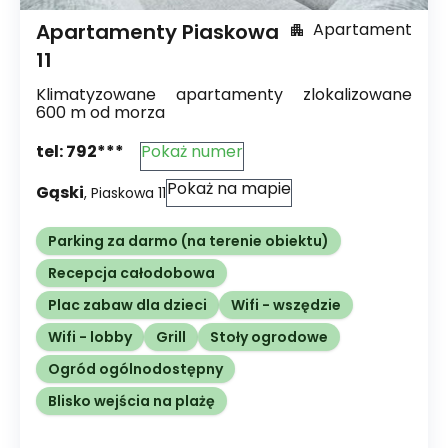
Apartamenty Piaskowa
Apartament
11
Klimatyzowane apartamenty zlokalizowane
600 m od morza
tel:
792***
Pokaż numer
Pokaż na mapie
Gąski
,
Piaskowa
11
Parking za darmo (na terenie obiektu)
Recepcja całodobowa
Plac zabaw dla dzieci
Wifi - wszędzie
Wifi - lobby
Grill
Stoły ogrodowe
Ogród ogólnodostępny
Blisko wejścia na plażę