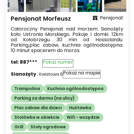
Pensjonat Morfeusz
Pensjonat
Całoroczny Pensjonat nad morzem. Sianożęty
koło Ustronia Morskiego. Pokoje I domki. 12km
od Kołobrzegu. 30 min od Hossolandu.
Parking,plac zabaw, kuchnia ogólnodostępna.
10 minut spacerem do morza.
tel:
887***
Pokaż numer
Pokaż na mapie
Sianożęty
,
Kwiatowa
6
Trampolina
Kuchnia ogólnodostępna
Parking za darmo (na ulicy)
Plac zabaw dla dzieci
Huśtawka
Stołówka w obiekcie
Wifi - wszędzie
Grill
Stoły ogrodowe