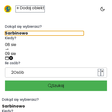
Noclegi Sarbinowo - ic2travel.pl
Dodaj obiekt
Dokąd się wybierasz?
Kiedy?
Ile osób?
-
+
2
Osób
Szukaj
Dokąd się wybierasz?
Kiedy?