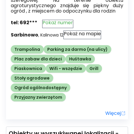
szeregowej. Na terenie obiektu
agroturystycznego znajduje się piękny duży
ogród , z miejscem do odpoczynku dla rodzin
tel:
692***
Pokaż numer
Pokaż na mapie
Sarbinowo
,
Kalinowa
12
Trampolina
Parking za darmo (na ulicy)
Plac zabaw dla dzieci
Huśtawka
Piaskownica
Wifi - wszędzie
Grill
Stoły ogrodowe
Ogród ogólnodostępny
Przyjazny zwierzętom
Więcej
Obiekty w wyszukiwanej lokalizacji -