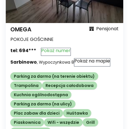
OMEGA
Pensjonat
POKOJE GOŚCINNE
tel:
694***
Pokaż numer
Pokaż na mapie
Sarbinowo
,
Wypoczynkowa
8
Parking za darmo (na terenie obiektu)
Trampolina
Recepcja całodobowa
Kuchnia ogólnodostępna
Parking za darmo (na ulicy)
Plac zabaw dla dzieci
Huśtawka
Piaskownica
Wifi - wszędzie
Grill