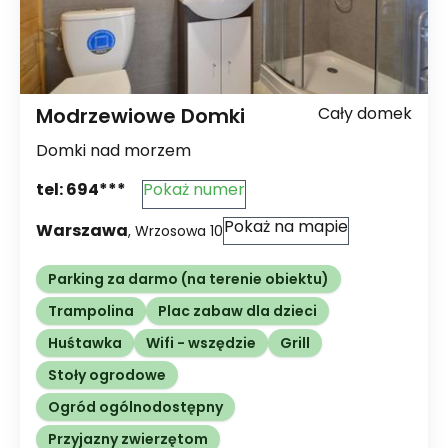
Modrzewiowe Domki
Cały domek
Domki nad morzem
tel:
694***
Pokaż numer
Pokaż na mapie
Warszawa
,
Wrzosowa
10
Parking za darmo (na terenie obiektu)
Trampolina
Plac zabaw dla dzieci
Huśtawka
Wifi - wszędzie
Grill
Stoły ogrodowe
Ogród ogólnodostępny
Przyjazny zwierzętom