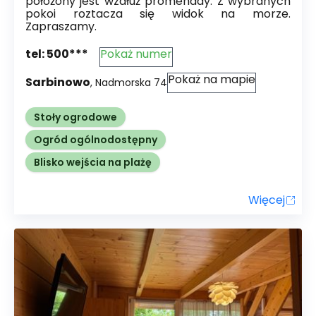
położony jest wzdłuż promenady. Z wybranych
pokoi roztacza się widok na morze.
Zapraszamy.
tel:
500***
Pokaż numer
Pokaż na mapie
Sarbinowo
,
Nadmorska
74
Stoły ogrodowe
Ogród ogólnodostępny
Blisko wejścia na plażę
Więcej