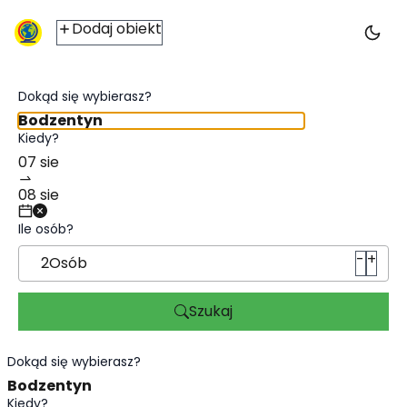
Noclegi Bodzentyn - ic2travel.pl
Dodaj obiekt
Dokąd się wybierasz?
Kiedy?
Ile osób?
-
+
2
Osób
Szukaj
Dokąd się wybierasz?
Kiedy?