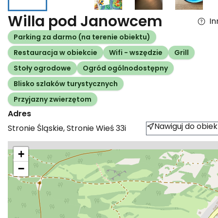
Willa pod Janowcem
In
Parking za darmo (na terenie obiektu)
Restauracja w obiekcie
Wifi - wszędzie
Grill
Stoły ogrodowe
Ogród ogólnodostępny
Blisko szlaków turystycznych
Przyjazny zwierzętom
Adres
Nawiguj do obiek
Stronie Śląskie
,
Stronie Wieś
33i
+
−