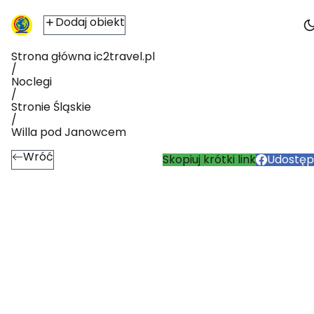
Dodaj obiekt
Strona główna ic2travel.pl
/
Noclegi
/
Stronie Śląskie
/
Willa pod Janowcem
Wróć
Skopiuj krótki link
Udostępn