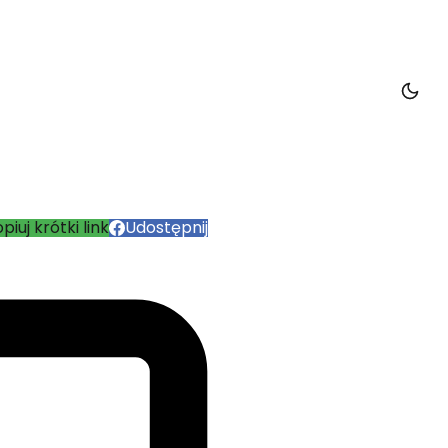
piuj krótki link
Udostępnij