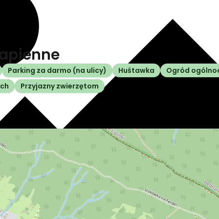
Wapienne
Parking za darmo (na ulicy)
Huśtawka
Ogród ogólno
ych
Przyjazny zwierzętom