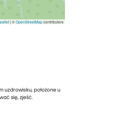
eaflet
|
©
OpenStreetMap
contributors
m uzdrowisku, położone u
ć się, zjeść.