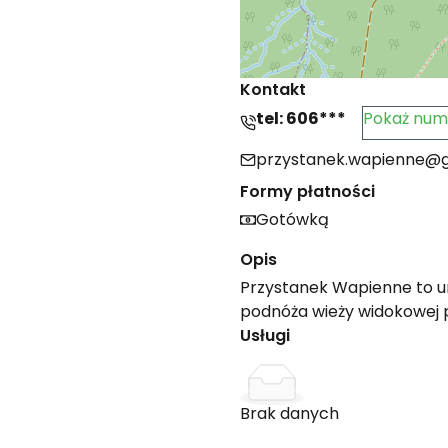
Kontakt
tel:
606***
Pokaż num
przystanek.wapienne@
Formy płatności
Gotówką
Opis
Przystanek Wapienne to ur
podnóża wieży widokowej p
Usługi
Brak danych