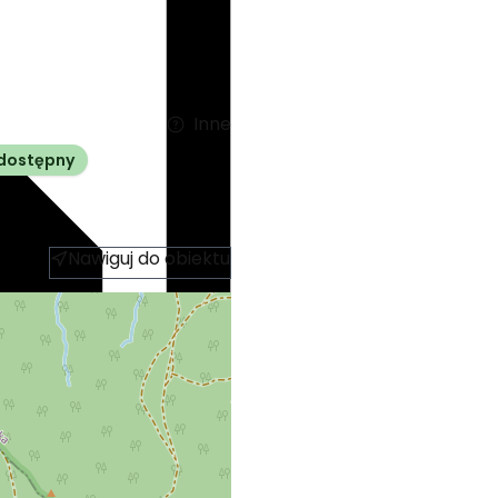
Inne
dostępny
Nawiguj do obiektu