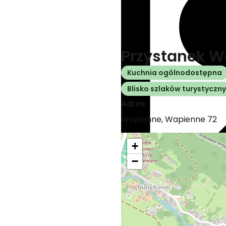
Przystanek 
Kuchnia ogólnodostępna
Blisko szlaków turystyczn
Adres
Wapienne
,
Wapienne
72
+
−