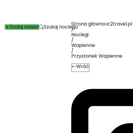
Strona główna ic2travel.pl
Dodaj obiekt
Szukaj noclegu
/
Noclegi
/
Wapienne
/
Przystanek Wapienne
Wróć