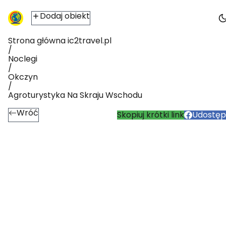
Dodaj obiekt
Strona główna ic2travel.pl
/
Noclegi
/
Okczyn
/
Agroturystyka Na Skraju Wschodu
Wróć
Skopiuj krótki link
Udostępn