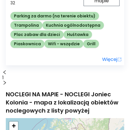
mapie
32
Parking za darmo (na terenie obiektu)
Trampolina
Kuchnia ogólnodostępna
Plac zabaw dla dzieci
Huśtawka
Piaskownica
Wifi - wszędzie
Grill
Więcej
1
NOCLEGI NA MAPIE - NOCLEGI
Joniec
Kolonia
- mapa z lokalizacją obiektów
noclegowych z listy powyżej
+