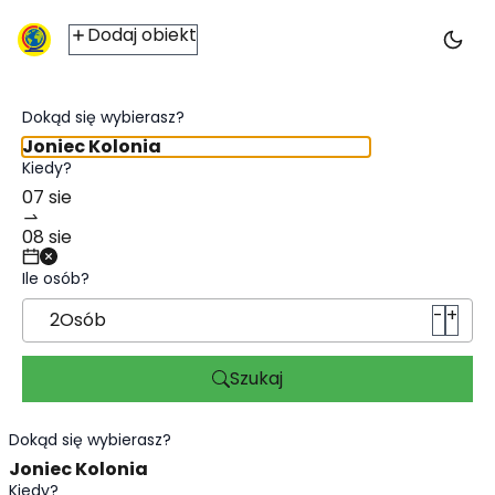
Noclegi Joniec Kolonia - ic2travel.pl
Dodaj obiekt
Dokąd się wybierasz?
Kiedy?
Ile osób?
-
+
2
Osób
Szukaj
Dokąd się wybierasz?
Kiedy?