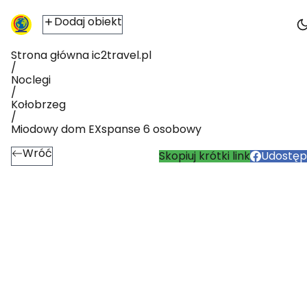
Dodaj obiekt
Strona główna ic2travel.pl
/
Noclegi
/
Kołobrzeg
/
Miodowy dom EXspanse 6 osobowy
Wróć
Skopiuj krótki link
Udostępn