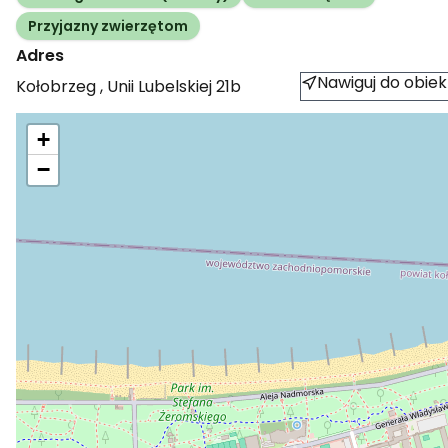
Przyjazny zwierzętom
Adres
Nawiguj do obiek
Kołobrzeg
,
Unii Lubelskiej
21b
+
−