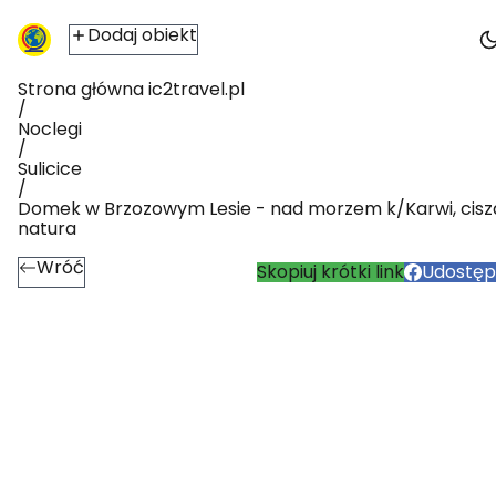
Dodaj obiekt
Strona główna ic2travel.pl
/
Noclegi
/
Sulicice
/
Domek w Brzozowym Lesie - nad morzem k/Karwi, cisz
natura
Wróć
Skopiuj krótki link
Udostępn