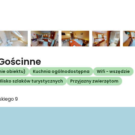
Gościnne
nie obiektu)
Kuchnia ogólnodostępna
Wifi - wszędzie
Blisko szlaków turystycznych
Przyjazny zwierzętom
kiego
9